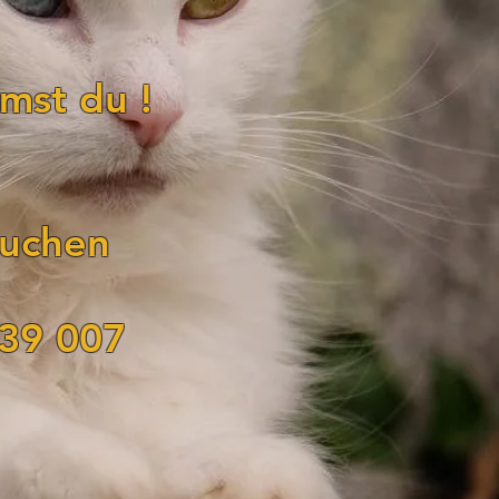
mst du !
buchen
939 007