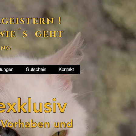
geistern !
wie´s geht
ung
tungen
Gutschein
Kontakt
xklusiv
, Vorhaben und