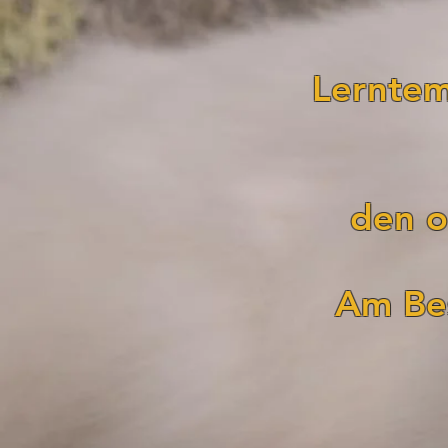
Lerntem
den o
Am Bes