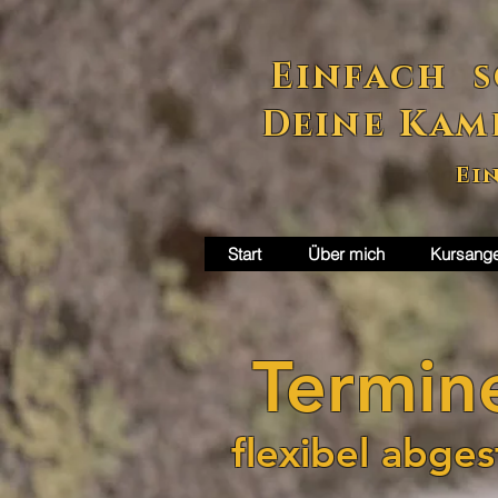
Einfach s
Deine Kam
Ei
Start
Über mich
Kursang
Termine
flexibel abge