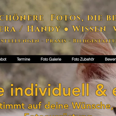
chönere Fotos, die be
era / Handy ● Wissen 
nstellungen - Praxis - Bildgestalt
ebot
Termine
Foto Galerie
Foto Zubehör
Bewer
 individuell
&
e
stimmt auf deine Wünsche