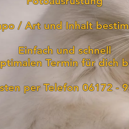
Fotoausrüstung
po / Art und Inhalt bestim
Einfach und schnell
ptimalen Termin für dich 
ten per Telefon 06172 - 