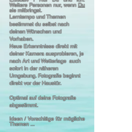
Weitere Personen nur, wenn
Du
sie mitbringst.
Lerntempo und Themen
bestimmst du selbst nach
deinen Wünschen und
Vorhaben.
Neue Erkenntnisse direkt mit
deiner Kamera ausprobieren, je
nach Art und Wetterlage auch
sofort in der näheren
Umgebung. Fotografie beginnt
direkt vor der Haustür.
Optimal auf deine Fotografie
abgestimmt.
Ideen / Vorschläge für mögliche
Themen ...