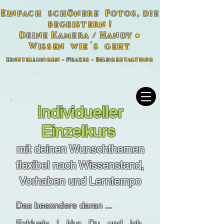
Einfach schönere Fotos, die
begeistern !
Deine Kamera / Handy ●
Wissen wie´s geht
Einstellungen - Praxis - Bildgestaltung
Individueller
Einzelkurs
mit deinen Wunschthemen
flexibel nach Wissenstand,
Vorhaben und Lerntempo
Das besondere daran ...
Exklusiv ! Nur Du und ich.