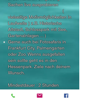
Sachen live ausprobieren
(
vielseitige Motivmöglichkeiten in
Laufweite ) z.B. Historische
Altstadt, Schlosspark mit See,
Gartenalnlagen ... )
Gerne auch bei Fotosafaris in
Frankfurt City, Palmengarten
oder Zoo. Wenns ausgefallen
sein sollte geht es in den
Hessenpark. Ziele nach deinem
Wunsch.
Mindestdauer : 2 Stunden
Kurspreis pro Stunde ( 60
Minuten ! ) und Teilnehmer : 39
Euro
Termine nach Absprache :