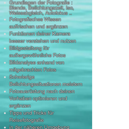
Grundlagen der Fotografie :
Blende, Belichtungszeit, Iso,
Weissabgleich, Autofokus ..
Fotografisches Wissen
auffrischen und ergänzen
Funktionen deiner Kamera
besser verstehen und nutzen
Bildgestaltung für
außergewöhnliche Fotos
Bildanalyse anhand von
mitgebrachten Fotos
Schwierige
Belichtungssituationen meistern
Fotoausrüstung nach deinen
Vorhaben optimieren und
ergänzen
Tipps und Tricks für
Reisefotografie
in der näheren Umgebung