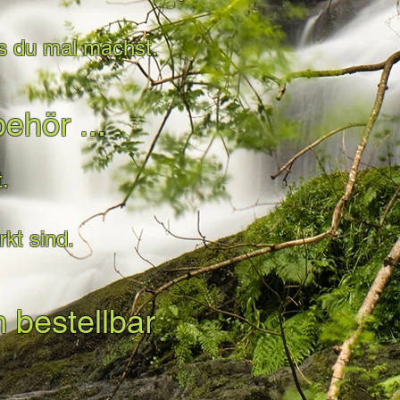
as du mal machst.
ehör ...
.
kt sind.
 bestellbar