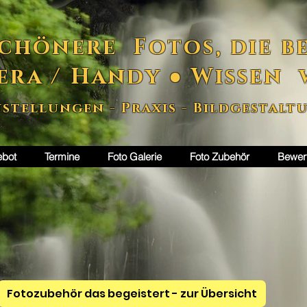
chönere Fotos, die be
era / Handy ● Wissen 
nstellungen - Praxis - Bildgestalt
ebot
Termine
Foto Galerie
Foto Zubehör
Bewer
Fotozubehör das begeistert - zur Übersicht