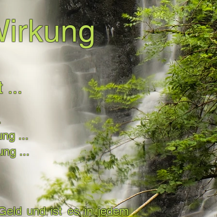
Wirkung
...
.
ng ...
ng ...
 Geld und ist es in jedem