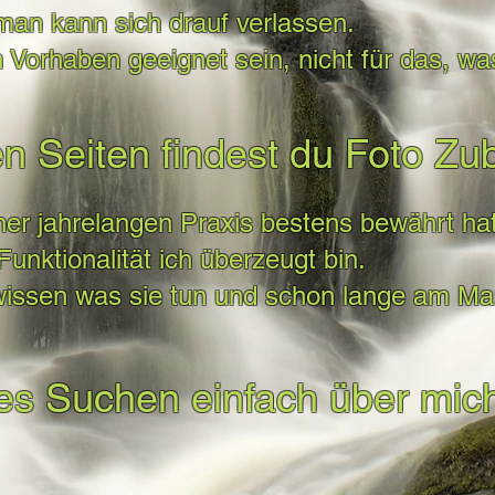
 man kann sich drauf verlassen.
n Vorhaben geeignet sein, nicht für das, w
n Seiten findest du Foto Zub
iner jahrelangen Praxis bestens bewährt hat
unktionalität ich überzeugt bin.
 wissen was sie tun und schon lange am Mar
s Suchen einfach über mich