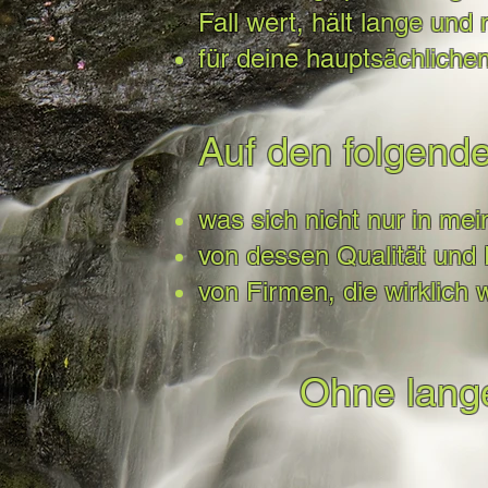
Fall wert, hält lange und
für deine hauptsächliche
Auf den folgende
was sich nicht nur in me
von dessen Qualität und F
von Firmen, die wirklich
Ohne lange