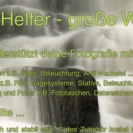
 Helfer - große 
rstützt deine Fotografie mit 
n z.B. Filter, Beleuchtung, Anti Wackelei ..
.B. Foto Tragesysteme, Stative, Beleuchtu
 und Fotos z.B. Fototaschen, Datensicheru
te ...
ich und stabil sein. Gutes Zubehör kostet