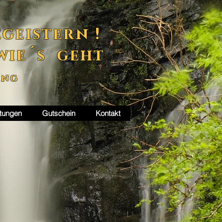
geistern !
wie´s geht
ung
tungen
Gutschein
Kontakt