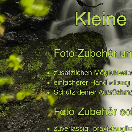
Kleine
Foto Zubehör unte
zusätzlichen Möglichkeite
einfacherer Handhabung z
Schutz deiner Ausrüstung
Foto Zubehör soll
zuverlässig, praxistaugl