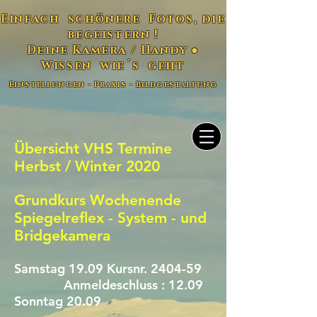
Einfach schönere Fotos, die
begeistern !
Deine Kamera / Handy ●
Wissen wie´s geht
Einstellungen - Praxis - Bildgestaltung
Übersicht VHS Termine
Herbst / Winter 2020
Grundkurs Wochenende
Spiegelreflex - System - und
Bridgekamera
Samstag 19.09 Kursnr. 2404-59
Anmeldeschluss : 12.09
Sonntag 20.09